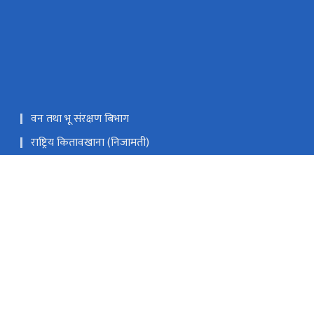
वन तथा भू संरक्षण बिभाग
राष्ट्रिय कितावखाना (निजामती)
कोशी प्रदेश सरकारको आधिकारी पार्टल
Public Service Commission
कोशी, उदयपुर
०९७७-३५-४२२२०४, ४२३७४७