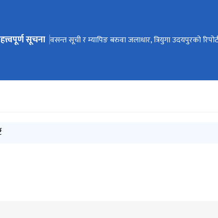
हत्त्वपूर्ण सूचना
ेभिगेसनमा जानुहोस्
खुला कविता प्रतियोगिता सम्बन्धी सूचना
वसन्त सूची र म्यापिङ बरुवा जलाधार, त्रियुगा उदयपुरको रिपोर्
कार्यक्रम मागका लागि निवेदनको ढाँचा
ट