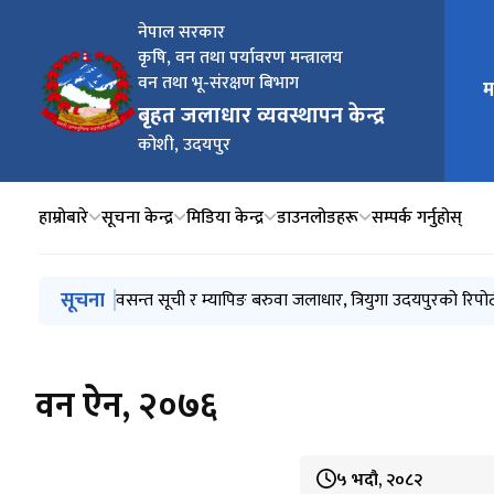
नेपाल सरकार
कृषि, वन तथा पर्यावरण मन्त्रालय
वन तथा भू-संरक्षण बिभाग
म
मुख्य न
बृहत जलाधार व्यवस्थापन केन्द्र
कोशी, उदयपुर
हाम्रोबारे
सूचना केन्द्र
मिडिया केन्द्र
डाउनलोडहरू
सम्पर्क गर्नुहोस्
मुख्य नेभिगेसनमा जानुहोस्
सूचना
खुला कविता प्रतियोगिता सम्बन्धी सूचना
वसन्त सूची र म्यापिङ बरुवा जलाधार, त्रियुगा उदयपुरको रिपोर्
कार्यक्रम मागका लागि निवेदनको ढाँचा
वन ऐन, २०७६
५ भदौ, २०८२