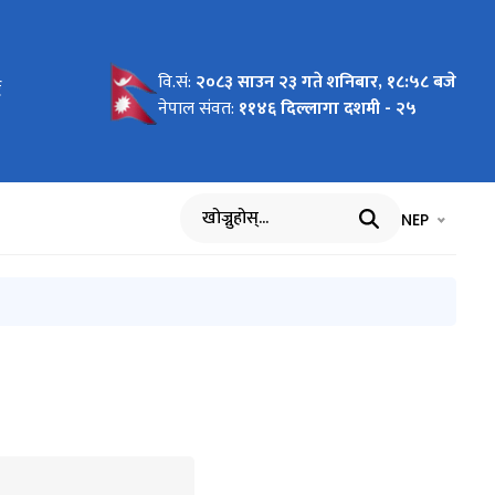
वि.सं:
२०८३ साउन २३ गते शनिबार, १८:५८ बजे
ट
नेपाल संवत:
११४६ दिल्लागा दशमी - २५
भाषा चयन गर्नुह
भाषा प
NEP
खोज्नुहोस्