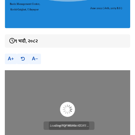
९ भदौ, २०८२
A
A
Loading PDF Worker CORS ...
Loading WEBGL 3D ...